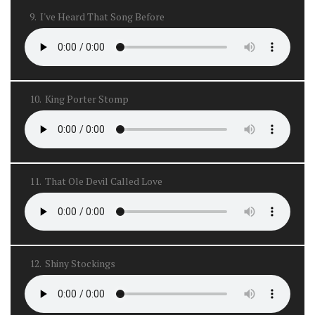
9.
I've Heard That Song Before
10.
King Porter Stomp
11.
That Ole Devil Called Love
12.
Shiny Stockings