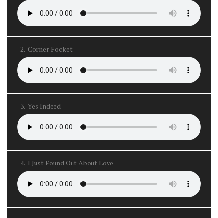
2.
Corner Pocket
3.
Yes Indeed
4.
I Just Found Out About Love