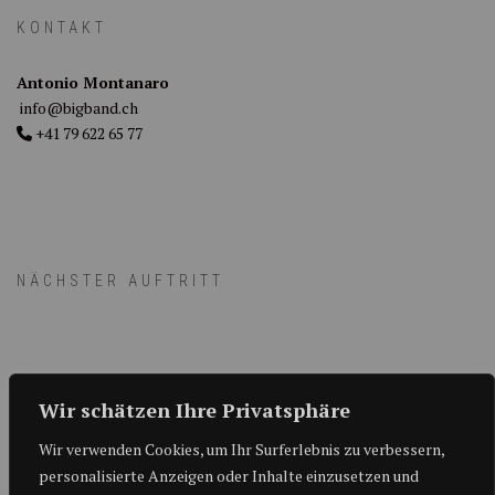
KONTAKT
Antonio Montanaro
info@bigband.ch
+41 79 622 65 77
NÄCHSTER AUFTRITT
Micha Dettwyler & Tribute to Roger
Wir schätzen Ihre Privatsphäre
Cicero - Em Bebby sy Jazz 2026
Wir verwenden Cookies, um Ihr Surferlebnis zu verbessern,
personalisierte Anzeigen oder Inhalte einzusetzen und