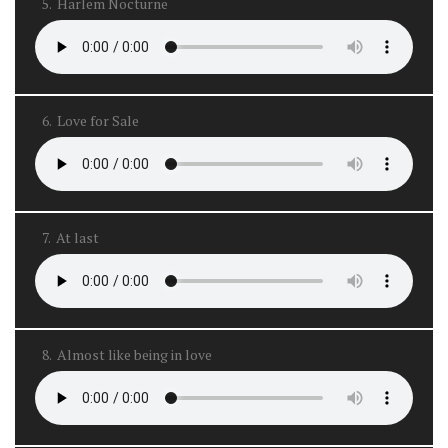
5.
Harlem Nocturne
6.
Love for Sale
7.
At last
8.
Almost like being in love