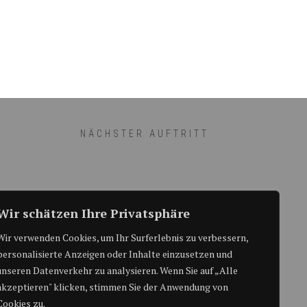
NÄCHSTER AUFTRITT
Micha Dettwyler & Tribute to
Wir schätzen Ihre Privatsphäre
Roger Cicero - Em Bebby sy
Wir verwenden Cookies, um Ihr Surferlebnis zu verbessern,
personalisierte Anzeigen oder Inhalte einzusetzen und
Jazz 2026
unseren Datenverkehr zu analysieren. Wenn Sie auf „Alle
akzeptieren" klicken, stimmen Sie der Anwendung von
Cookies zu.
14. August 2026