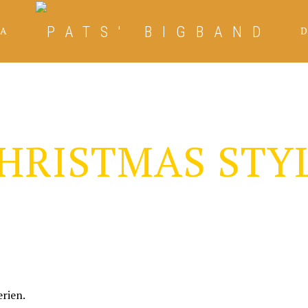
A
D
HRISTMAS STY
erien.